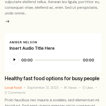
vulputate eleifend tellus. Aenean leo ligula, porttitor eu,
consequat vitae, eleifend ac, enim. Sed ut perspiciatis,
unde omnis…
AMBER NELSON
Insert Audio Title Here
Audio
00:00
00:00
Player
Healthy fast food options for busy people
Local food
September 21, 2023
1K
Views
0
Likes
0
Comments
Proin faucibus nec mauris a sodales, sed elementum mi
tincidunt. Sed eget viverra egestas nisi in consequat.