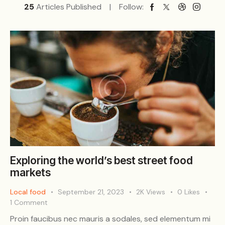
25
Articles Published
Follow:
Exploring the world’s best street food
markets
Local food
September 21, 2023
2K
Views
0
Likes
1
Comment
Proin faucibus nec mauris a sodales, sed elementum mi