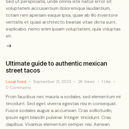
Sed ut perspiciatis, unde omnis iste natus error sit
voluptatem accusantium doloremque laudantium,
totam rem aperiam eaque ipsa, quae ab illo inventore
veritatis et quasi architecto beatae vitae dicta sunt,
explicabo. nemo enim ipsam voluptatem, quia voluptas
sit.
Ultimate guide to authentic mexican
street tacos
Local food
September 21, 2023
2K
Views
1
Like
0
Comments
Proin faucibus nec mauris a sodales, sed elementum mi
tincidunt. Sed eget viverra egestas nisi in consequat.
Fusce sodales augue a accumsan. Cras sollicitudin,
ipsum eget blandit pulvinar. Integer tincidunt. Cras
dapibus. Vivamus elementum semper nisi. Aenean