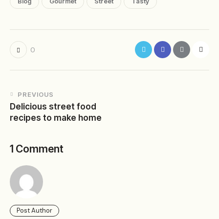
Blog
Gourmet
Street
Tasty
0
PREVIOUS
Delicious street food
recipes to make home
1 Comment
Post Author