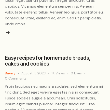
ipsum eget blandit pulvinar. Integer tincidunt. Cras
dapibus. Vivamus elementum semper nisi. Aenean
vulputate eleifend tellus. Aenean leo ligula, porttitor eu,
consequat vitae, eleifend ac, enim. Sed ut perspiciatis,
unde omnis…
Easy recipes for homemade breads,
cakes and cookies
Bakery
August 11, 2023
1K
Views
0
Likes
0
Comments
Proin faucibus nec mauris a sodales, sed elementum mi
tincidunt. Sed eget viverra egestas nisi in consequat.
Fusce sodales augue a accumsan. Cras sollicitudin,
ipsum eget blandit pulvinar. Integer tincidunt. Cras
dapibus. Vivamus elementum semper nisi. Aenean