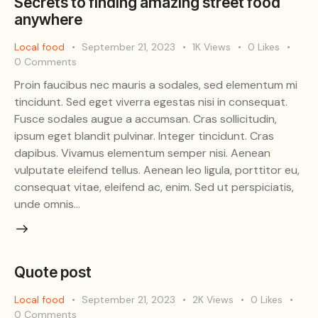
Secrets to finding amazing street food
anywhere
Local food
September 21, 2023
1K
Views
0
Likes
0
Comments
Proin faucibus nec mauris a sodales, sed elementum mi
tincidunt. Sed eget viverra egestas nisi in consequat.
Fusce sodales augue a accumsan. Cras sollicitudin,
ipsum eget blandit pulvinar. Integer tincidunt. Cras
dapibus. Vivamus elementum semper nisi. Aenean
vulputate eleifend tellus. Aenean leo ligula, porttitor eu,
consequat vitae, eleifend ac, enim. Sed ut perspiciatis,
unde omnis…
Quote post
Local food
September 21, 2023
2K
Views
0
Likes
0
Comments